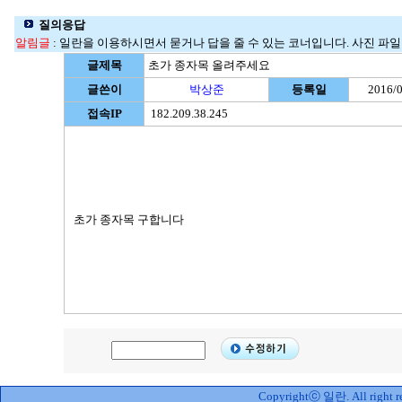
질의응답
알림글
: 일란을 이용하시면서 묻거나 답을 줄 수 있는 코너입니다. 사진 파일명
글제목
초가 종자목 올려주세요
글쓴이
박상준
등록일
2016/0
접속IP
182.209.38.245
초가 종자목 구합니다
Copyrightⓒ 일란. All right re