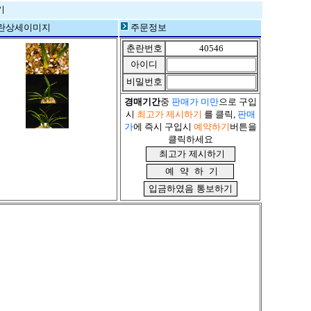
기
란상세이미지
주문정보
춘란번호
40546
아이디
비밀번호
경매기간
중
판매가 미만
으로 구입
시
최고가 제시하기
를 클릭,
판매
가
에 즉시 구입시
예약하기
버튼을
클릭하세요