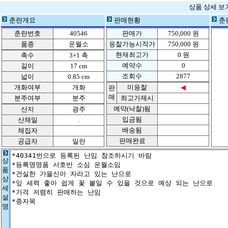
상품 상세 보
춘란개요
판매현황
춘
춘란번호
40546
판매가
750,000 원
품종
운월소
응찰가능시작가
750,000 원
현재최고가
0 원
촉수
3+1 촉
예약수
0
길이
17 cm
조회수
2877
넓이
0.85 cm
개화여부
개화
미응찰
◀
판
매
분주여부
분주
최고가제시
예약(낙찰)됨
산지
광주
입금됨
산채일
.
배송됨
채집자
판매완료
공급자
일란
상
품
상
세
설
명