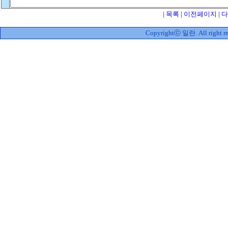
|
목록
|
이전페이지
|
다
Copyrightⓒ 일란. All right re